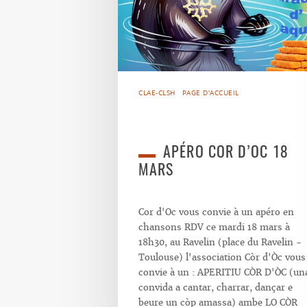
CLAE-CLSH
PAGE D'ACCUEIL
APÉRO COR D’OC 18
MARS
Cor d'Oc vous convie à un apéro en
chansons RDV ce mardi 18 mars à
18h30, au Ravelin (place du Ravelin -
Toulouse) l'association Còr d'Òc vous
convie à un : APERITIU CÒR D'ÒC (un
convida a cantar, charrar, dançar e
beure un còp amassa) ambe LO CÒR