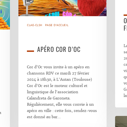
O
CLAE-CLSH
PAGE D'ACCUEIL
F
L
APÉRO COR D’OC
s
2
c
Cor d'Oc vous invite à un apéro en
vi
chansons RDV ce mardi 27 février
q
2024 à 18h30, à L'Autan (Toulouse)
v
Cor d'Oc est le moteur culturel et
G
linguistique de l'association
l
Calandreta de Garoneta.
Régulièrement, elle vous convie à un
apéro en ville : cette fois, rendez-vous
a
est donné au bar…