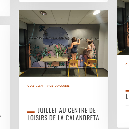
A
CL
CLAE-CLSH
PAGE D'ACCUEIL
e
L
–
JUILLET AU CENTRE DE
s
LOISIRS DE LA CALANDRETA