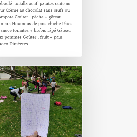
aboulé-tortilla oeuf-patates cuite au
our Crème au chocolat sans œufs ou
ompote Goûter : pêche + gâteau
imars Houmous de pois chiche Pâtes
 sauce tomates + brebis râpé Gâteau
ux pommes Goûter : fruit + pain
hoco Dimècres -…