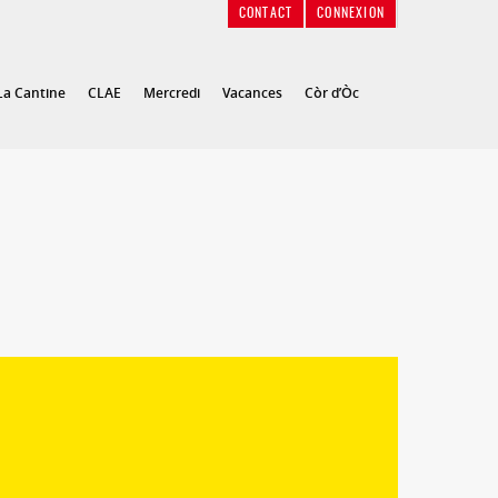
CONTACT
CONNEXION
La Cantine
CLAE
Mercredi
Vacances
Còr d’Òc