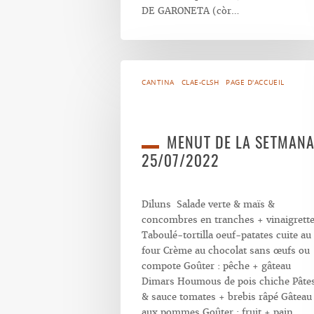
DE GARONETA (còr…
CANTINA
CLAE-CLSH
PAGE D'ACCUEIL
MENUT DE LA SETMAN
25/07/2022
Diluns Salade verte & maïs &
concombres en tranches + vinaigrett
Taboulé-tortilla oeuf-patates cuite au
four Crème au chocolat sans œufs ou
compote Goûter : pêche + gâteau
Dimars Houmous de pois chiche Pâte
& sauce tomates + brebis râpé Gâteau
aux pommes Goûter : fruit + pain