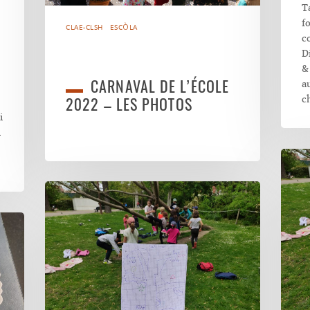
T
f
CLAE-CLSH
ESCÒLA
c
D
&
a
CARNAVAL DE L’ÉCOLE
c
2022 – LES PHOTOS
i
i