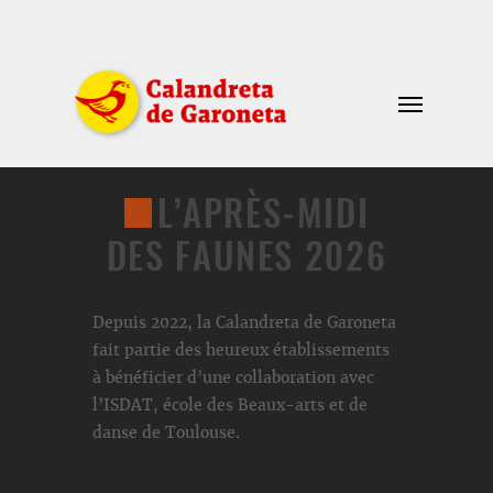
L’APRÈS-MIDI
DES FAUNES 2026
Depuis 2022, la Calandreta de Garoneta
fait partie des heureux établissements
à bénéficier d’une collaboration avec
l’ISDAT, école des Beaux-arts et de
danse de Toulouse.