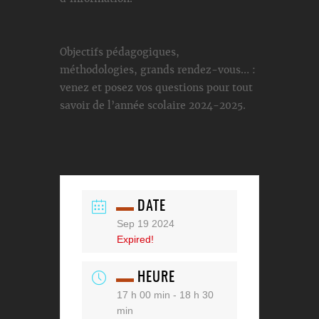
Objectifs pédagogiques,
méthodologies, grands rendez-vous… :
venez et posez vos questions pour tout
savoir de l’année scolaire 2024-2025.
DATE
Sep 19 2024
Expired!
HEURE
17 h 00 min - 18 h 30
min