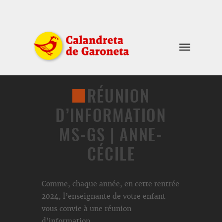
RÉUNION
D’INFORMATION
MS-GS | ANNE-
CÉCILE
Comme, chaque année, en cette rentrée
2024, l’enseignante de votre enfant
vous convie à une réunion
d’information.