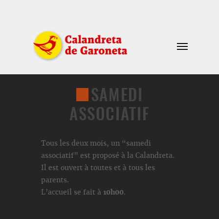
SAMEDI
ASSOCIATIF
Tous les deux mois, un “samedi
associatif” est proposé à la Calandreta.
Il est ouvert à toutes et à tous les
parents.
L’accueil se fait à
10h00
.