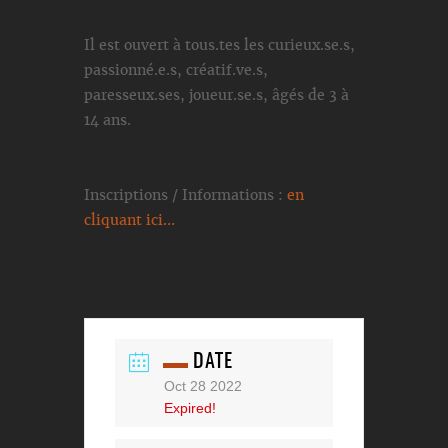
Il est ouvert à tous.tes les curieux.se.s,
passionné.e.s, créatif.ve.s,
paresseux.ses, joueur.se.s, âgés de 3 à
14 ans.
Inscriptions / Informations :
en
cliquant ici…
DATE
Oct 28 2022
Expired!