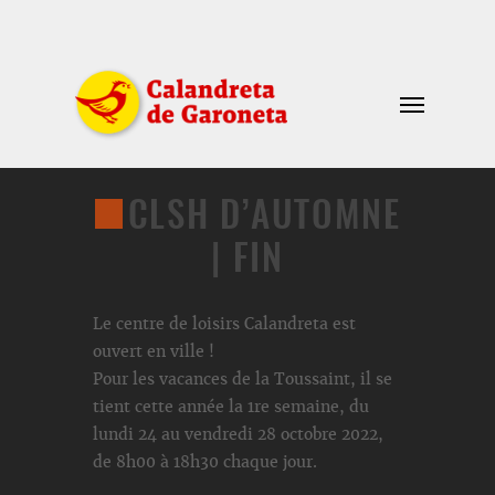
CLSH D’AUTOMNE
| FIN
Le centre de loisirs Calandreta est
ouvert en ville !
Pour les vacances de la Toussaint, il se
tient cette année la 1
re
semaine, du
lundi 24 au vendredi 28 octobre 2022,
de 8h00 à 18h30 chaque jour.