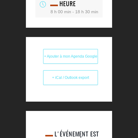
HEURE
8 h 00 min - 18 h 30 min
+ Ajouter à mon Agenda Google
+ iCal / Outlook export
L'ÉVÉNEMENT EST