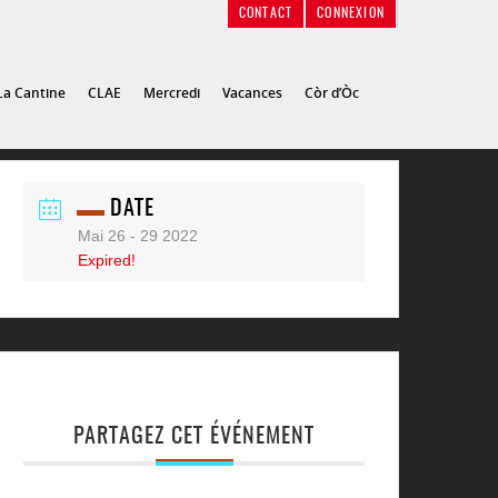
CONTACT
CONNEXION
La Cantine
CLAE
Mercredi
Vacances
Còr d’Òc
DATE
Mai 26 - 29 2022
Expired!
PARTAGEZ CET ÉVÉNEMENT