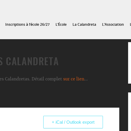
Inscriptions à l’école 26/27
L’École
La Calandreta
L’Association
S CALANDRETA
es Calandretas. Détail complet
sur ce lien
…
+ iCal / Outlook export