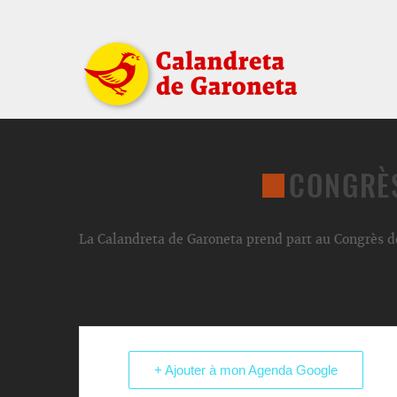
CONGRÈ
La Calandreta de Garoneta prend part au Congrès d
+ Ajouter à mon Agenda Google