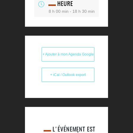
HEURE
8 h 00 min - 18 h 30 min
+ Ajouter à mon Agenda Google
+ iCal / Outlook export
L'ÉVÉNEMENT EST