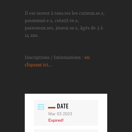
Il est ouvert à tous.tes les curieux.se.s,
passionné.e.s, créatif.ve.s,
paresseux.ses, joueur.se.s, âgés de 3 à
14 ans.
Inscriptions / Informations :
en
cliquant ici…
DATE
Mar 03 2023
Expired!