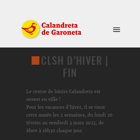
CLSH D’HIVER |
FIN
Le centre de loisirs Calandreta est
ouvert en ville !
Pour les vacances d’hiver, il se tient
cette année les 2 semaines, du lundi 20
février au vendredi 3 mars 2023, de
8h00 à 18h30 chaque jour.