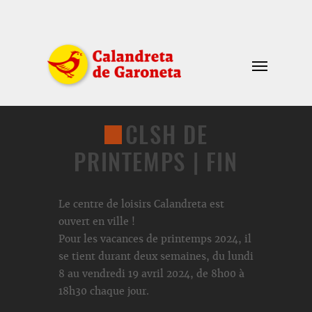
CLSH DE
PRINTEMPS | FIN
Le centre de loisirs Calandreta est
ouvert en ville !
Pour les vacances de printemps 2024, il
se tient durant deux semaines, du lundi
8 au vendredi 19 avril 2024, de 8h00 à
18h30 chaque jour.