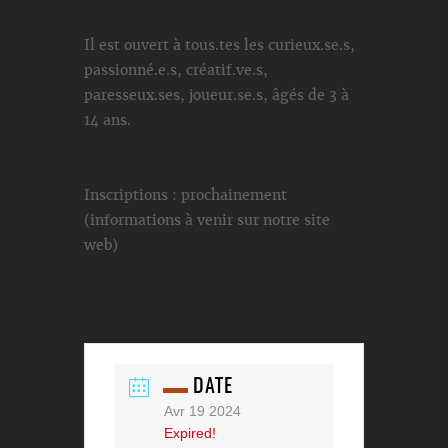
Il est ouvert à tous.tes les curieux.se.s,
passionné.e.s, créatif.ve.s,
paresseux.ses, joueur.se.s, âgés de 3 à
14 ans.
Inscriptions : prochainement
(informations à venir sur notre site
web)
DATE
Avr 19 2024
Expired!