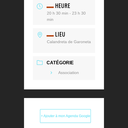
HEURE
20 h 30 min - 23 h 30
min
LIEU
Calandreta de Garoneta
CATÉGORIE
Association
+ Ajouter à mon Agenda Google