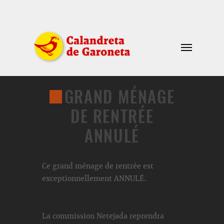
GRAND MÉNAGE
DE RENTRÉE
ANNULÉ
Ce grand ménage de rentrée est
exceptionnellement ANNULÉ.
La commission Netejada reprendra