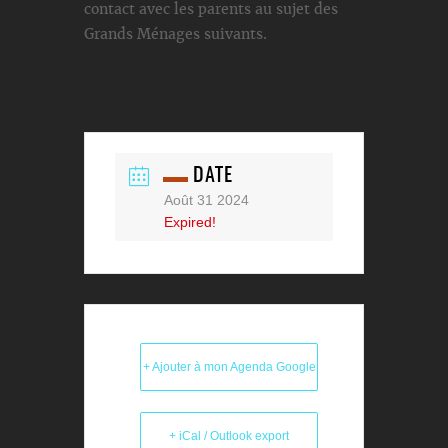
contact avec les parents au sujet des
Grands Ménages suivants.
DATE
Août 31 2024
Expired!
+ Ajouter à mon Agenda Google
+ iCal / Outlook export