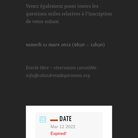
Venez également poser toutes les
questions utiles relatives à l’inscription
de votre enfant.
samedi 12 mars 2022 (9h30 – 12h30)
Entrée libre – réservation conseillée :
info@calandretadegaroneta.org
DATE
Mar 12 2022
Expired!