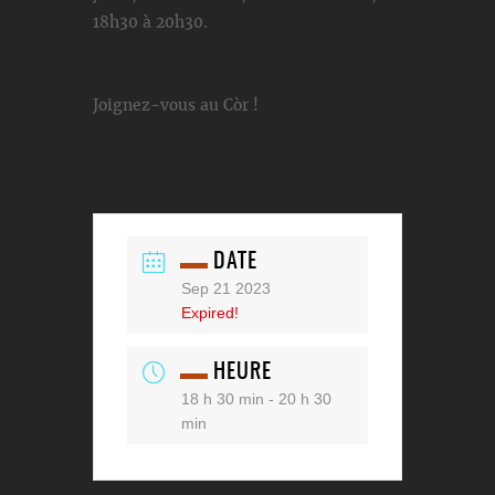
18h30 à 20h30.
Joignez-vous au Còr !
DATE
Sep 21 2023
Expired!
HEURE
18 h 30 min - 20 h 30
min