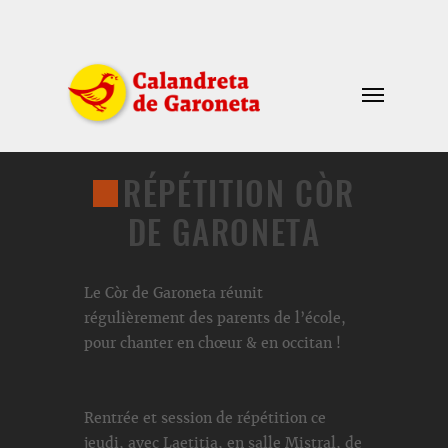
RÉPÉTITION CÒR
DE GARONETA
Le Còr de Garoneta réunit
régulièrement des parents de l’école,
pour chanter en chœur & en occitan !
Rentrée et session de répétition ce
jeudi, avec Laetitia, en salle Mistral, de