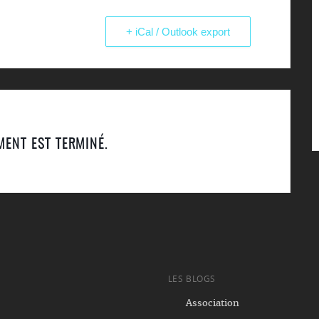
+ iCal / Outlook export
MENT EST TERMINÉ.
LES BLOGS
Association