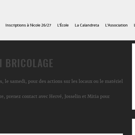
Inscriptions à l’école 26/27
L’École
La Calandreta
L’Association
I BRICOLAGE
, le samedi, pour des actions sur les locaux ou le matériel
e, prenez contact avec Hervé, Josselin et Mitia pour