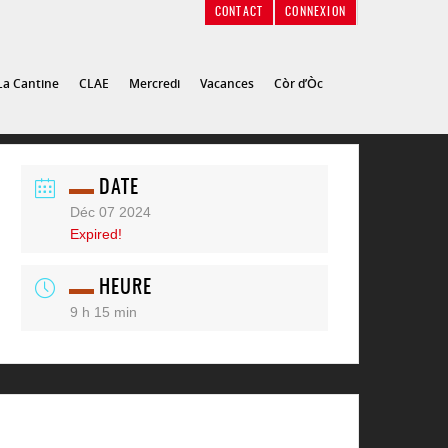
CONTACT
CONNEXION
La Cantine
CLAE
Mercredi
Vacances
Còr d’Òc
DATE
Déc 07 2024
Expired!
HEURE
9 h 15 min