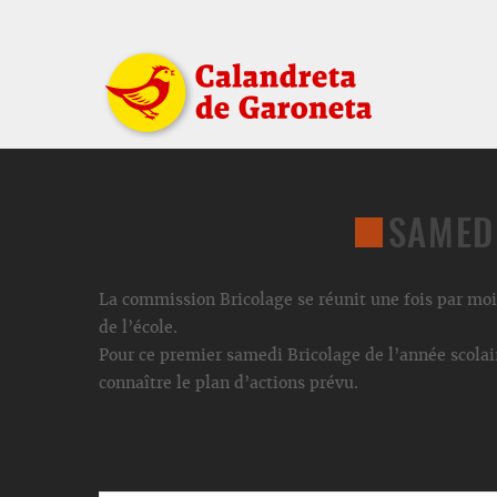
SAMED
La commission Bricolage se réunit une fois par mois
de l’école.
Pour ce premier samedi Bricolage de l’année scolair
connaître le plan d’actions prévu.