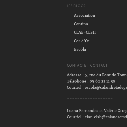
LES BLOGS
Association
Cantina
CLAE-CLSH
Cor d’Oc
Escòla
CONTACTE | CONTACT
Adresse : 5, rue du Pont de Tou
Téléphone : 05 62 21 11 38
Courriel :
escola@calandretadega
------------------
Luana Fernandes et Valérie Orte
Courriel :
clae-clsh@calandretad