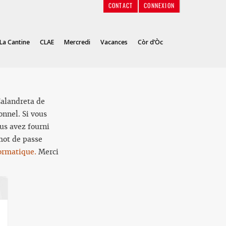
CONTACT
CONNEXION
La Cantine
CLAE
Mercredi
Vacances
Còr d’Òc
 Calandreta de
onnel. Si vous
us avez fourni
mot de passe
ormatique.
Merci