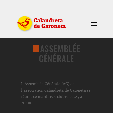
ASSEMBLÉE
GÉNÉRALE
L’Assemblée Générale (AG) de
l’association Calandreta de Garoneta se
réunit ce
mardi 15 octobre
2024, à
20h00.