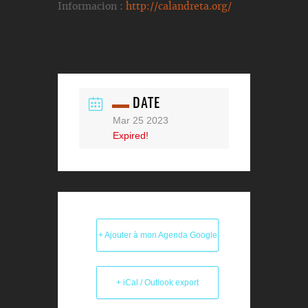
Informacion :
http://calandreta.org/
DATE
Mar 25 2023
Expired!
+ Ajouter à mon Agenda Google
+ iCal / Outlook export