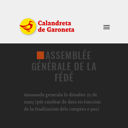
ASSEMBLÉE
GÉNÉRALE DE LA
FÉDÉ
Amassada generala lo dissabte 25 de
març (pòt cambiar de data en fonccion
de la finalizacion dels comptes o pas)