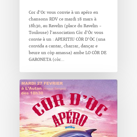
Cor d'Oc vous convie à un apéro en
chansons RDV ce mardi 18 mars à
18h30, au Ravelin (place du Ravelin -
Toulouse) l'association Còr d'Òc vous
convie à un : APERITIU CÒR D'ÒC (una
convida a cantar, charrar, dançar e
beure un còp amassa) ambe LO CÒR DE
GARONETA (còr…