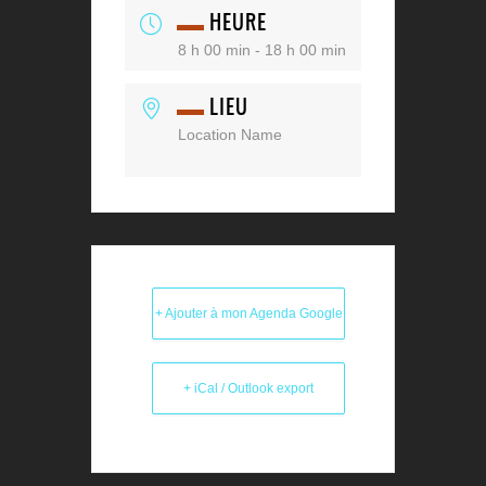
HEURE
8 h 00 min - 18 h 00 min
LIEU
Location Name
+ Ajouter à mon Agenda Google
+ iCal / Outlook export