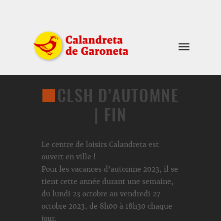
CLSH D’AUTOMNE
| FIN
Le centre de loisirs Calandreta est
ouvert en ville !
Pour les vacances d’automne 2023, il se
tient cette année durant une semaine,
du lundi 23 octobre au vendredi 27
octobre 2023, de 8h00 à 18h30 chaque
jour.