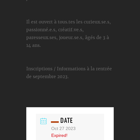
Il est ouvert à tous.tes les curieux.se.s,
passionné.e.s, créatif.ve.s,
paresseux.ses, joueur.se.s, âgés de 3 à
14 ans.
Inscriptions / Informations à la rentrée
de septembre 2023.
DATE
Oct 27 2023
Expired!