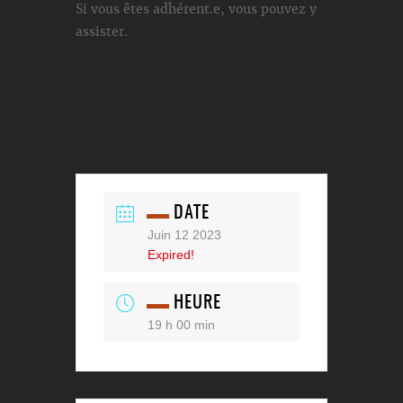
Si vous êtes adhérent.e, vous pouvez y
assister.
DATE
Juin 12 2023
Expired!
HEURE
19 h 00 min