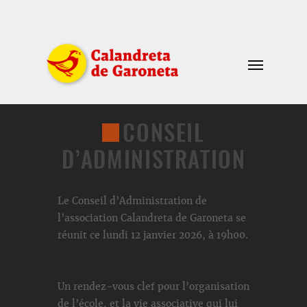
CONSEIL
D’ADMINISTRATION
Le Conseil d’Administration de
l’association Calandreta de Garoneta se
réunit ce lundi 12 janvier 2026, à 19h00.
Un rendez-vous clef pour l’organisation
de l’école, et la vie associative qui lui