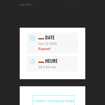
est liée.
DATE
Jan 12 2026
Expired!
HEURE
19 h 00 min
+ Ajouter à mon Agenda Google