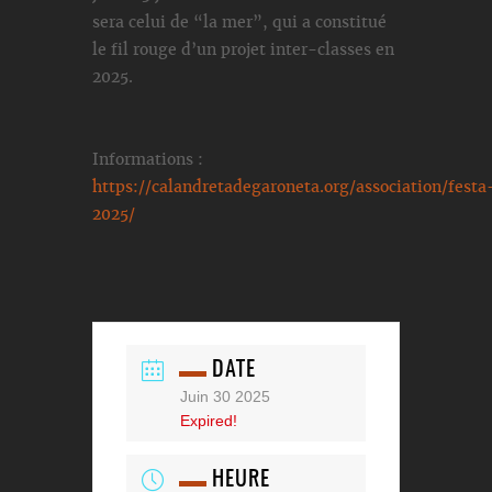
sera celui de “la mer”, qui a constitué
le fil rouge d’un projet inter-classes en
2025.
Informations :
https://calandretadegaroneta.org/association/festa
2025/
DATE
Juin 30 2025
Expired!
HEURE