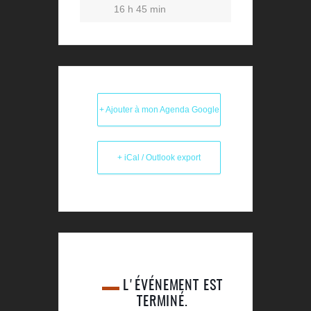
16 h 45 min
+ Ajouter à mon Agenda Google
+ iCal / Outlook export
L'ÉVÉNEMENT EST
TERMINÉ.