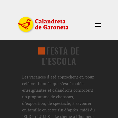
FESTA DE
L’ESCOLA
Les vacances d’été approchent et, pour
célébrer l’année qui s’est écoulée,
enseignantes et calandrons concoctent
un programme de chansons,
d’exposition, de spectacle, à savourer
en famille en cette fin d’après-midi du
JEUDI 3 JUILLET. Le thème à l’honneur