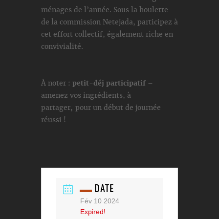
ménages de l’année. Sous la houlette
de la commission Netejada, participez à
cet effort collectif, également riche en
convivialité.
À noter :
petit-déj participatif
–
amenez vos ingrédients, à
partager, pour un début de journée
réussi !
DATE
Fév 10 2024
Expired!