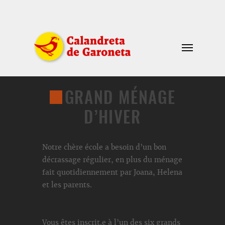
GRAND MÉNAGE
D’HIVER
Notre chère école a besoin d’un bon
décrassage régulier, en plus du ménage
fait quotidiennement par Joana, Helena
et les parents.
Vous êtes inscrit.e à l’un des six grands