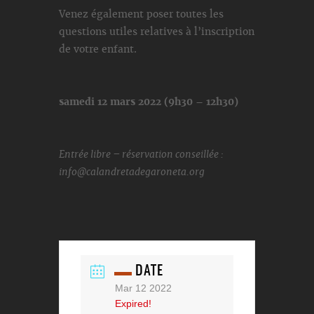
Venez également poser toutes les
questions utiles relatives à l’inscription
de votre enfant.
samedi 12 mars 2022 (9h30 – 12h30)
Entrée libre – réservation conseillée :
info@calandretadegaroneta.org
DATE
Mar 12 2022
Expired!