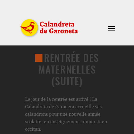
RENTRÉE DES
MATERNELLES
(SUITE)
Le jour de la rentrée est arrivé ! La
Calandreta de Garoneta accueille ses
calandrons pour une nouvelle année
scolaire, en enseignement immersif en
occitan.