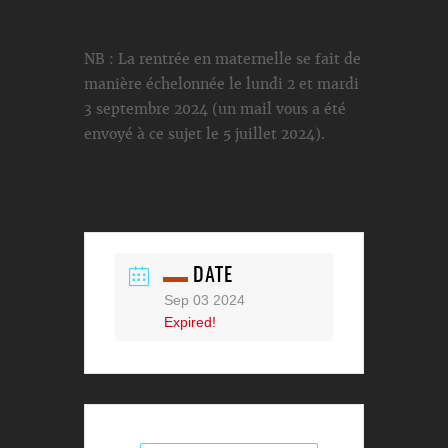
NB : La rentrée en maternelle se fait de
manière échelonnée le lundi 2 et mardi
3 septembre 2024 (un mail vous a été
envoyé à ce sujet le 5 juillet 2024).
DATE
Sep 03 2024
Expired!