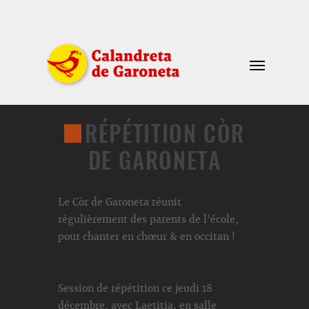
RÉPÉTITION CÒR
DE GARONETA
Le Còr de Garoneta réunit
régulièrement des parents de l’école,
pour chanter en chœur & en occitan !
Session de répétition ce jeudi 18
décembre, avec Laetitia, en salle