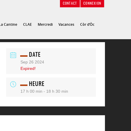
CONTACT
CONNEXION
La Cantine
CLAE
Mercredi
Vacances
Còr d’Òc
DATE
Sep 26 2024
Expired!
HEURE
17 h 00 min - 18 h 30 min