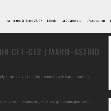
Inscriptions à l’école 26/27
L’École
La Calandreta
L’Association
ON CE1-CE2 | MARIE-ASTRID
eignante de votre enfant vous convie à une réunion
dez-vous… : venez et posez vos questions pour tout