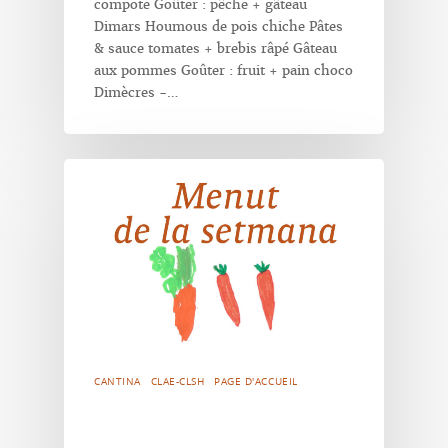
compote Goûter : pêche + gâteau
Dimars Houmous de pois chiche Pâtes
& sauce tomates + brebis râpé Gâteau
aux pommes Goûter : fruit + pain choco
Dimècres -…
CANTINA
CLAE-CLSH
PAGE D'ACCUEIL