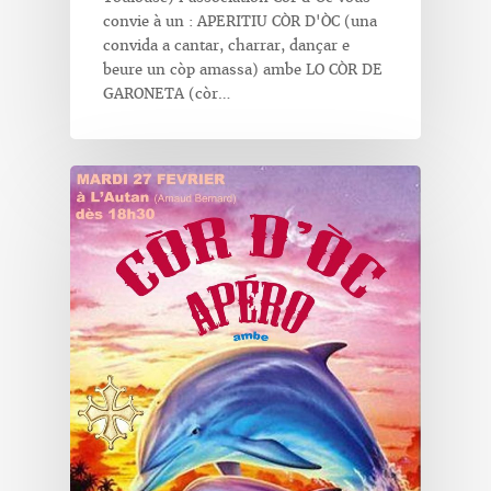
convie à un : APERITIU CÒR D'ÒC (una
convida a cantar, charrar, dançar e
beure un còp amassa) ambe LO CÒR DE
GARONETA (còr…