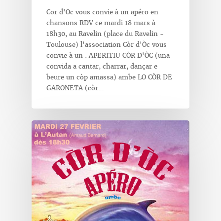
Cor d'Oc vous convie à un apéro en
chansons RDV ce mardi 18 mars à
18h30, au Ravelin (place du Ravelin -
Toulouse) l'association Còr d'Òc vous
convie à un : APERITIU CÒR D'ÒC (una
convida a cantar, charrar, dançar e
beure un còp amassa) ambe LO CÒR DE
GARONETA (còr…