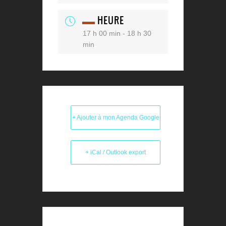
HEURE
17 h 00 min - 18 h 30
min
+ Ajouter à mon Agenda Google
+ iCal / Outlook export