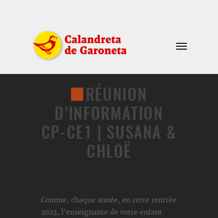
RÉUNION
D’INFORMATION
CP-CE1 | SUSANA &
CHLOË
Comme, chaque année, en cette rentrée
2023, l’enseignante de votre enfant