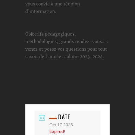
vous convie à une réunion
d’information.
Objectifs pédagogiques,
méthodologies, grands rendez-vous… :
venez et posez vos questions pour tout
savoir de l’année scolaire 2023-2024.
DATE
Oct 17 2023
Expired!