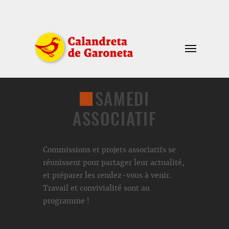
SAMEDI
ASSOCIATIF
Commissions et projets associatifs se
réunissent pour partager leur actualité,
et préparer les rendez-vous à venir.
Travail et convivialité sont au
programme !