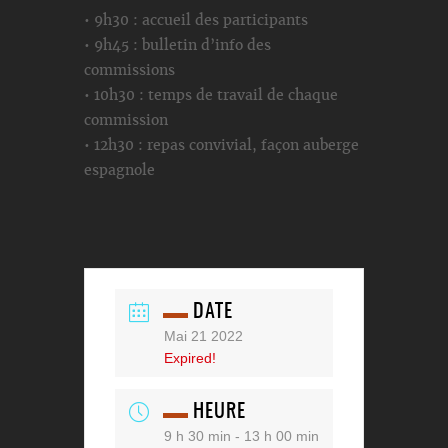
• 9h30 : accueil des participants
• 9h45 : bulletin d’info des
commissions
• 10h30 : temps de travail de chaque
commission
• 12h30 : repas convivial, façon auberge
espagnole
DATE
Mai 21 2022
Expired!
HEURE
9 h 30 min - 13 h 00 min