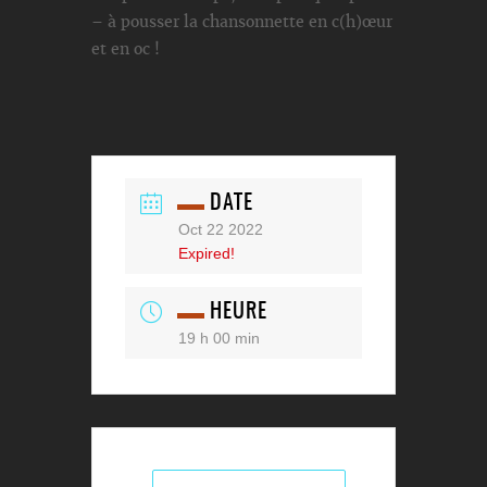
– à pousser la chansonnette en c(h)œur
et en oc !
DATE
Oct 22 2022
Expired!
HEURE
19 h 00 min