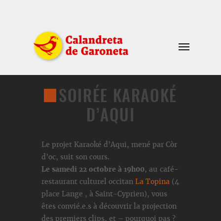
SOIRÉE KARAOKÉ
D’AQUI
Le projet Karaoké d’Aqui, mené par Còr
d’oc, suit son cours.
Le samedi 22 octobre à 19h00
, au café-
restaurant culturel occitan
La Topina
(4
place Lange , à Saint-Cyprien), vous
êtes convié.e.s à découvrir la projection
des premiers clips, et – pourquoi pas ?