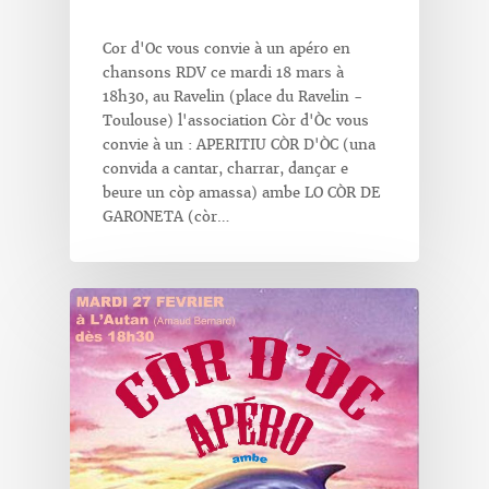
Cor d'Oc vous convie à un apéro en
chansons RDV ce mardi 18 mars à
18h30, au Ravelin (place du Ravelin -
Toulouse) l'association Còr d'Òc vous
convie à un : APERITIU CÒR D'ÒC (una
convida a cantar, charrar, dançar e
beure un còp amassa) ambe LO CÒR DE
GARONETA (còr…