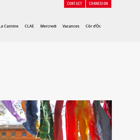
CONTACT
CONNEXION
La Cantine
CLAE
Mercredi
Vacances
Còr d’Òc