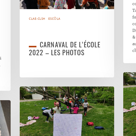
c
T
f
CLAE-CLSH
ESCÒLA
c
D
&
a
CARNAVAL DE L’ÉCOLE
c
2022 – LES PHOTOS
i
i