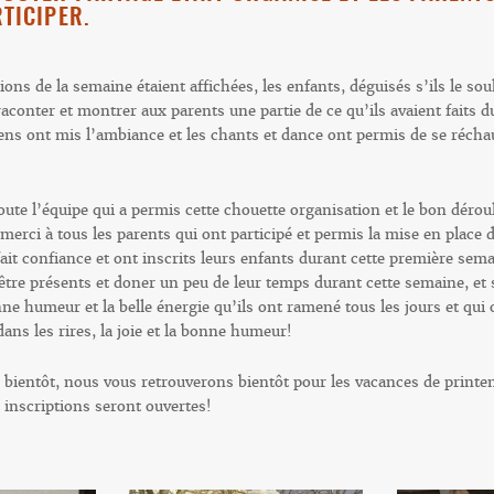
RTICIPER.
ions de la semaine étaient affichées, les enfants, déguisés s’ils le so
raconter et montrer aux parents une partie de ce qu’ils avaient faits d
ns ont mis l’ambiance et les chants et dance ont permis de se réchau
ute l’équipe qui a permis cette chouette organisation et le bon dérou
erci à tous les parents qui ont participé et permis la mise en place d
ait confiance et ont inscrits leurs enfants durant cette première sem
être présents et doner un peu de leur temps durant cette semaine, et
ne humeur et la belle énergie qu’ils ont ramené tous les jours et qui
ans les rires, la joie et la bonne humeur!
 bientôt, nous vous retrouverons bientôt pour les vacances de printe
 inscriptions seront ouvertes!