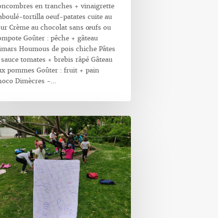
oncombres en tranches + vinaigrette
aboulé-tortilla oeuf-patates cuite au
our Crème au chocolat sans œufs ou
ompote Goûter : pêche + gâteau
imars Houmous de pois chiche Pâtes
 sauce tomates + brebis râpé Gâteau
ux pommes Goûter : fruit + pain
hoco Dimècres -…