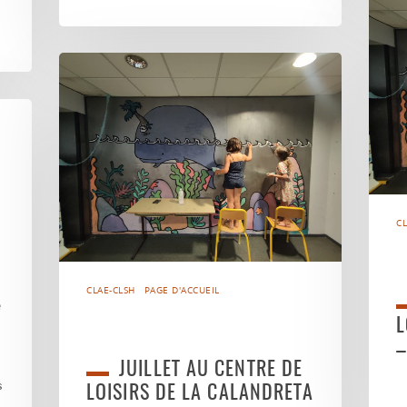
A
CL
CLAE-CLSH
PAGE D'ACCUEIL
e
L
–
JUILLET AU CENTRE DE
s
LOISIRS DE LA CALANDRETA