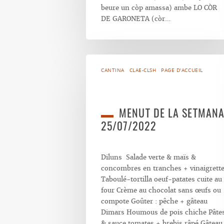
beure un còp amassa) ambe LO CÒR
DE GARONETA (còr…
CANTINA
CLAE-CLSH
PAGE D'ACCUEIL
MENUT DE LA SETMAN
25/07/2022
Diluns Salade verte & maïs &
concombres en tranches + vinaigrett
Taboulé-tortilla oeuf-patates cuite au
four Crème au chocolat sans œufs ou
compote Goûter : pêche + gâteau
Dimars Houmous de pois chiche Pâte
& sauce tomates + brebis râpé Gâteau