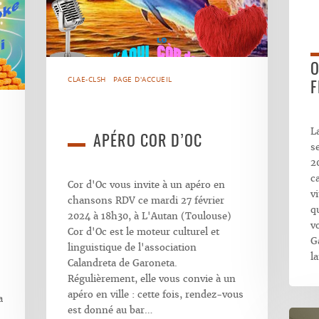
O
CLAE-CLSH
PAGE D'ACCUEIL
F
L
APÉRO COR D’OC
s
2
c
Cor d'Oc vous invite à un apéro en
vi
chansons RDV ce mardi 27 février
q
2024 à 18h30, à L'Autan (Toulouse)
v
Cor d'Oc est le moteur culturel et
G
linguistique de l'association
l
Calandreta de Garoneta.
Régulièrement, elle vous convie à un
apéro en ville : cette fois, rendez-vous
a
est donné au bar…