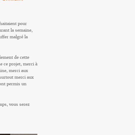
uhaitaient pour
urant la semaine,
ffer malgré la
lement de cette
e ce projet, merci à
aine, merci aux
 surtout merci aux
 ont permis un
mps, vous serez