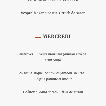
Crostilheta + Poma e bescuech
Vespralh :
Gran pastis + fruch de sason
MERCREDI
Betteraves + Croque monsieur jambon et végé +
Fruit coupé
ou pique-nique : Sandwich jambon-beurre +
Chips + pomme et biscuit
Goûter :
Grand gâteau + fruit de saison