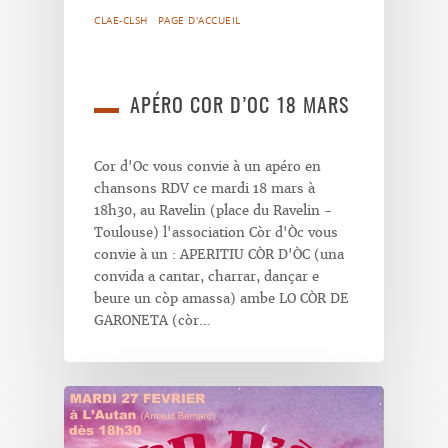
CLAE-CLSH
PAGE D'ACCUEIL
APÉRO COR D’OC 18 MARS
Cor d'Oc vous convie à un apéro en
chansons RDV ce mardi 18 mars à
18h30, au Ravelin (place du Ravelin -
Toulouse) l'association Còr d'Òc vous
convie à un : APERITIU CÒR D'ÒC (una
convida a cantar, charrar, dançar e
beure un còp amassa) ambe LO CÒR DE
GARONETA (còr…