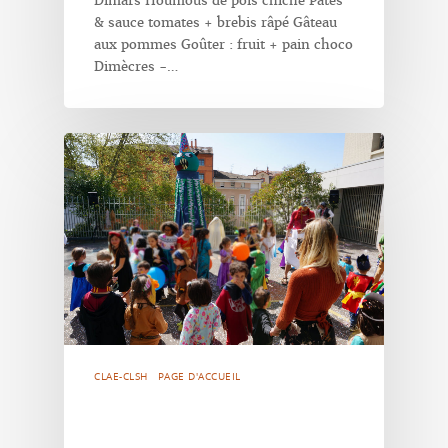
Dimars Houmous de pois chiche Pâtes
& sauce tomates + brebis râpé Gâteau
aux pommes Goûter : fruit + pain choco
Dimècres -…
CLAE-CLSH
PAGE D'ACCUEIL