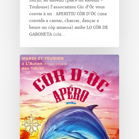
18h30, au Ravelin (place du Ravelin -
Toulouse) l'association Còr d'Òc vous
convie à un : APERITIU CÒR D'ÒC (una
convida a cantar, charrar, dançar e
beure un còp amassa) ambe LO CÒR DE
GARONETA (còr…