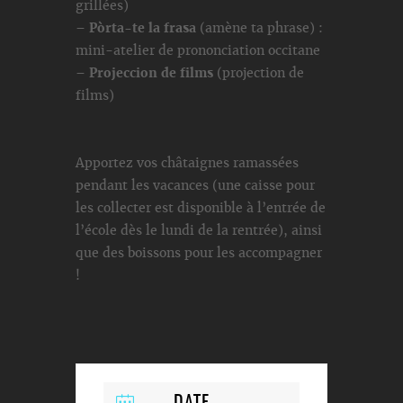
grillées)
–
Pòrta-te la frasa
(amène ta phrase) :
mini-atelier de prononciation occitane
–
Projeccion de films
(projection de
films)
Apportez vos châtaignes ramassées
pendant les vacances (une caisse pour
les collecter est disponible à l’entrée de
l’école dès le lundi de la rentrée), ainsi
que des boissons pour les accompagner
!