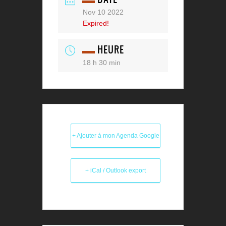
DATE
Nov 10 2022
Expired!
HEURE
18 h 30 min
+ Ajouter à mon Agenda Google
+ iCal / Outlook export