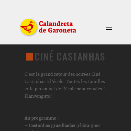
CINÉ CASTANHAS
C’est le grand retour des soirées Ciné
Castanhas à l’école. Toutes les familles
et le personnel de l’école sont conviés !
Planvenguts !
Au programme :
–
Castanhas grasilhadas
(châtaignes