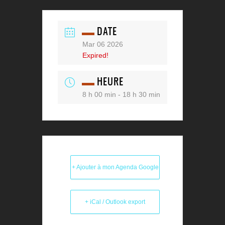
DATE
Mar 06 2026
Expired!
HEURE
8 h 00 min - 18 h 30 min
+ Ajouter à mon Agenda Google
+ iCal / Outlook export