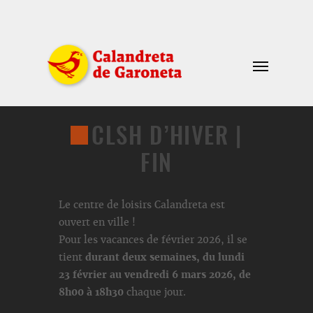
CLSH D’HIVER |
FIN
Le centre de loisirs Calandreta est
ouvert en ville !
Pour les vacances de février 2026, il se
tient
durant deux semaines, du lundi
23 février au vendredi 6 mars 2026, de
8h00 à 18h30
chaque jour.