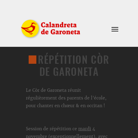
RÉPÉTITION CÒR
DE GARONETA
Le Còr de Garoneta réunit
régulièrement des parents de l’école,
pour chanter en chœur & en occitan !
Session de répétition ce
mardi
4
novembre (exceptionnellement), avec