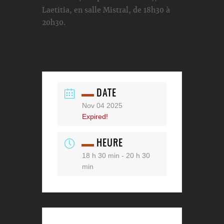
Laetitia, en salle Mistral, de 18h30 à
20h30.
DATE
Nov 04 2025
Expired!
HEURE
18 h 30 min - 20 h 30
min