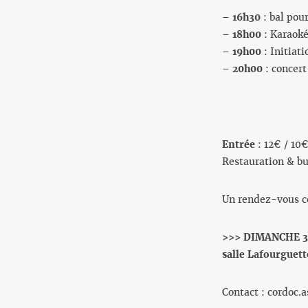
–
16h30
: bal pou
–
18h00
: Karaoké
–
19h00
: Initiat
–
20h00
: concer
Entrée
: 12€ / 10€
Restauration & bu
Un rendez-vous co
>>> DIMANCHE 30
salle Lafourguett
Contact : cordoc