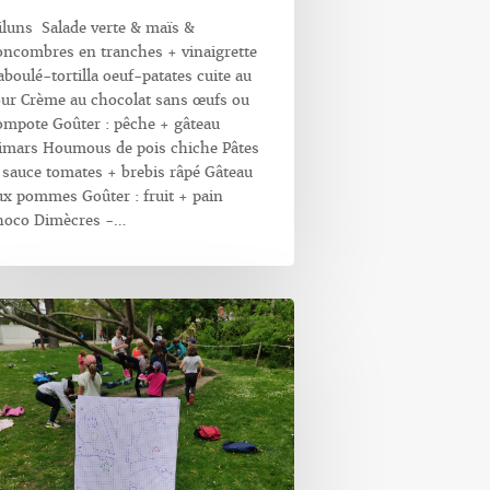
iluns Salade verte & maïs &
oncombres en tranches + vinaigrette
aboulé-tortilla oeuf-patates cuite au
our Crème au chocolat sans œufs ou
ompote Goûter : pêche + gâteau
imars Houmous de pois chiche Pâtes
 sauce tomates + brebis râpé Gâteau
ux pommes Goûter : fruit + pain
hoco Dimècres -…