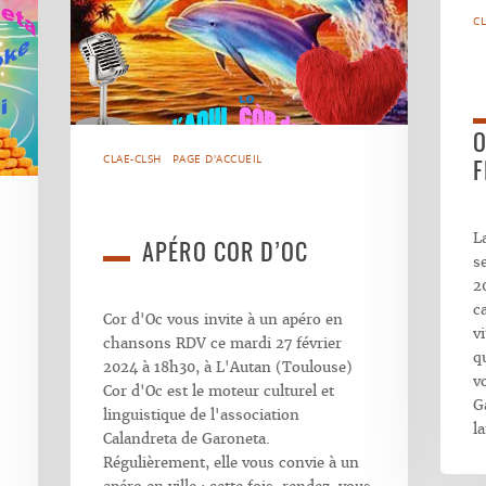
CL
O
CLAE-CLSH
PAGE D'ACCUEIL
F
L
APÉRO COR D’OC
s
2
c
Cor d'Oc vous invite à un apéro en
vi
chansons RDV ce mardi 27 février
q
2024 à 18h30, à L'Autan (Toulouse)
v
Cor d'Oc est le moteur culturel et
G
linguistique de l'association
l
Calandreta de Garoneta.
Régulièrement, elle vous convie à un