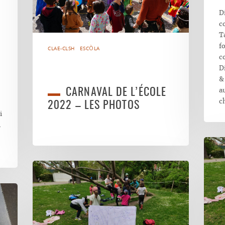
D
c
T
f
CLAE-CLSH
ESCÒLA
c
D
&
a
CARNAVAL DE L’ÉCOLE
c
2022 – LES PHOTOS
i
i