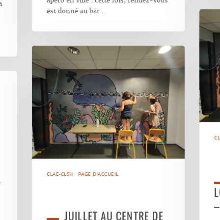
apéro en ville : cette fois, rendez-vous
a
est donné au bar…
A
CL
CLAE-CLSH
PAGE D'ACCUEIL
e
L
–
JUILLET AU CENTRE DE