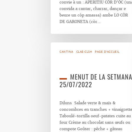
convie à un : APERITIU CÒR D'ÒC (un
convida a cantar, charrar, dançar e
beure un còp amassa) ambe LO CÒR
DE GARONETA (còr…
CANTINA
CLAE-CLSH
PAGE D'ACCUEIL
MENUT DE LA SETMAN
25/07/2022
Diluns Salade verte & maïs &
concombres en tranches + vinaigrett
Taboulé-tortilla oeuf-patates cuite au
four Crème au chocolat sans œufs ou
compote Goûter : pêche + gâteau