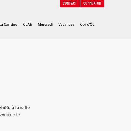
CONTACT
CONNEXION
La Cantine
CLAE
Mercredi
Vacances
Còr d’Òc
00, à la salle
vous ne le