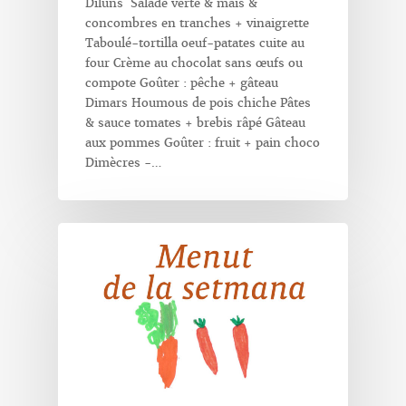
Diluns Salade verte & maïs &
concombres en tranches + vinaigrette
Taboulé-tortilla oeuf-patates cuite au
four Crème au chocolat sans œufs ou
compote Goûter : pêche + gâteau
Dimars Houmous de pois chiche Pâtes
& sauce tomates + brebis râpé Gâteau
aux pommes Goûter : fruit + pain choco
Dimècres -…