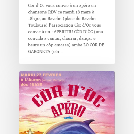
Cor d'Oc vous convie à un apéro en
chansons RDV ce mardi 18 mars à
18h30, au Ravelin (place du Ravelin -
Toulouse) l'association Còr d'Òc vous
convie à un : APERITIU CÒR D'ÒC (una
convida a cantar, charrar, dançar e
beure un còp amassa) ambe LO CÒR DE
GARONETA (còr…