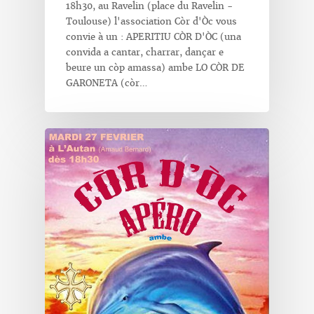
18h30, au Ravelin (place du Ravelin -
Toulouse) l'association Còr d'Òc vous
convie à un : APERITIU CÒR D'ÒC (una
convida a cantar, charrar, dançar e
beure un còp amassa) ambe LO CÒR DE
GARONETA (còr…