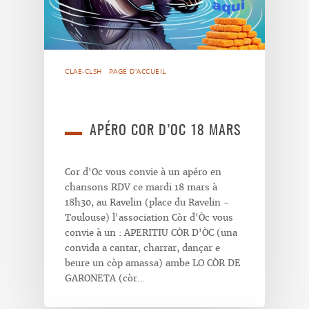
CLAE-CLSH
PAGE D'ACCUEIL
APÉRO COR D’OC 18 MARS
Cor d'Oc vous convie à un apéro en
chansons RDV ce mardi 18 mars à
18h30, au Ravelin (place du Ravelin -
Toulouse) l'association Còr d'Òc vous
convie à un : APERITIU CÒR D'ÒC (una
convida a cantar, charrar, dançar e
beure un còp amassa) ambe LO CÒR DE
GARONETA (còr…