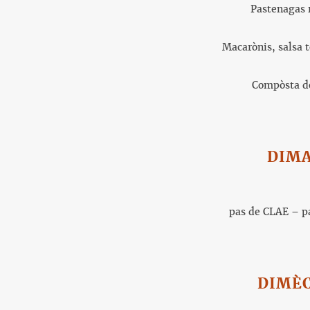
Pastenagas 
Macarònis, salsa
Compòsta d
DIM
pas de CLAE – p
DIMÈ