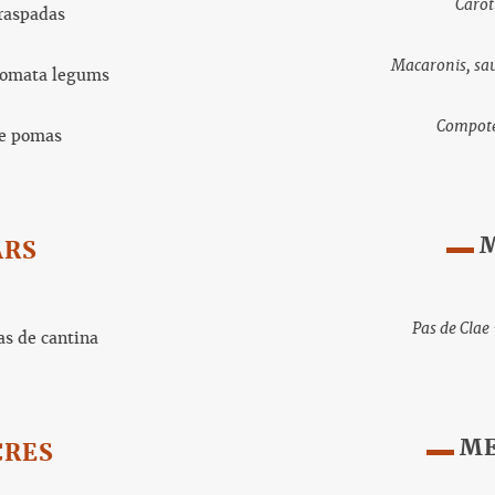
Carot
raspadas
Macaronis, sa
 tomata legums
Compot
e pomas
ARS
Pas de Clae
as de cantina
ME
CRES