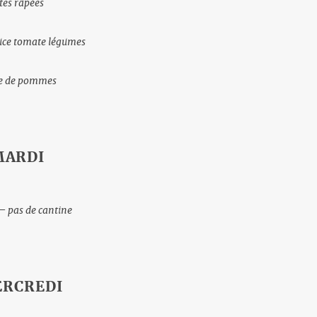
tes râpées
uce tomate légumes
e de pommes
MARDI
 – pas de cantine
RCREDI