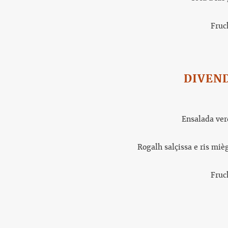
Fruc
DIVEN
Ensalada ver
Rogalh salçissa e ris
mièg
Fruc