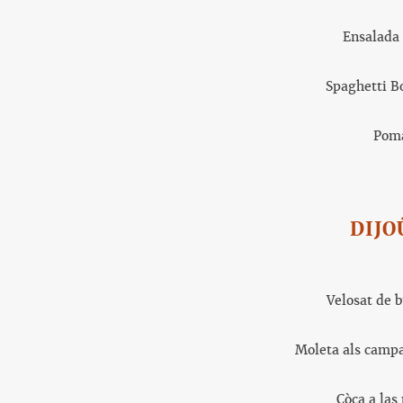
Ensalada
Spaghetti
B
Pom
DIJO
Velosat de 
Moleta als campa
Còca a las