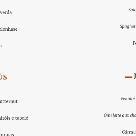
Sal
 verda
Spaghet
olonhase
P
a
ÙS
Velouté
butternut
Omelette aux ch
iròls e tabolé
Gâteau
 prunas