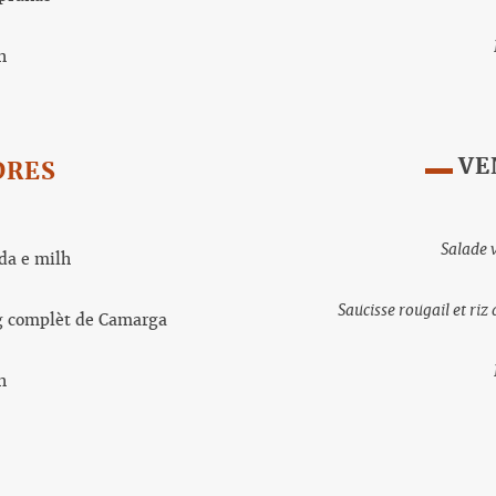
h
VE
DRES
Salade 
da e milh
Saucisse rougail et r
 complèt de Camarga
h