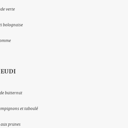
ade verte
ti bolognaise
omme
JEUDI
 de butternut
ampignons et taboulé
 aux prunes