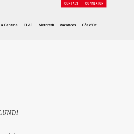
CONTACT
CONNEXION
La Cantine
CLAE
Mercredi
Vacances
Còr d’Òc
LUNDI