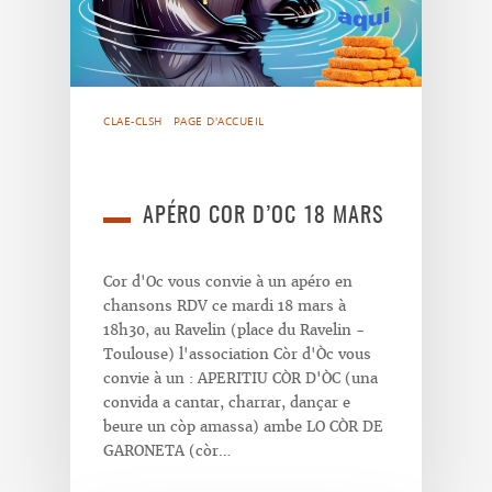
CLAE-CLSH
PAGE D'ACCUEIL
APÉRO COR D’OC 18 MARS
Cor d'Oc vous convie à un apéro en
chansons RDV ce mardi 18 mars à
18h30, au Ravelin (place du Ravelin -
Toulouse) l'association Còr d'Òc vous
convie à un : APERITIU CÒR D'ÒC (una
convida a cantar, charrar, dançar e
beure un còp amassa) ambe LO CÒR DE
GARONETA (còr…