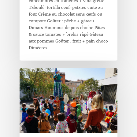
concombres en tranches + vinaigrette
Taboulé-tortilla oeuf-patates cuite au
four Crème au chocolat sans œufs ou
compote Goûter : pêche + gâteau
Dimars Houmous de pois chiche Pâtes
& sauce tomates + brebis râpé Gâteau
aux pommes Goûter : fruit + pain choco
Dimècres -…